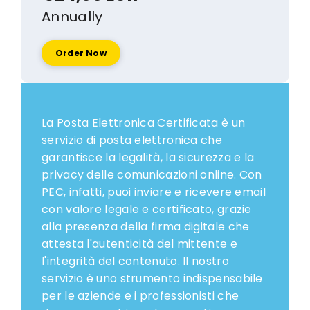
Annually
Order Now
La Posta Elettronica Certificata è un
servizio di posta elettronica che
garantisce la legalità, la sicurezza e la
privacy delle comunicazioni online. Con
PEC, infatti, puoi inviare e ricevere email
con valore legale e certificato, grazie
alla presenza della firma digitale che
attesta l'autenticità del mittente e
l'integrità del contenuto. Il nostro
servizio è uno strumento indispensabile
per le aziende e i professionisti che